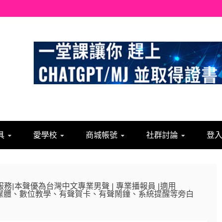
具
愛學校
商城帳號
社群討論
登入
服務|本聲優為台灣中文專業男聲 | 專業播報員 |適用
、廣告、媒體、數位教學、有聲賀卡、有聲鬧鐘、系統提醒等旁白