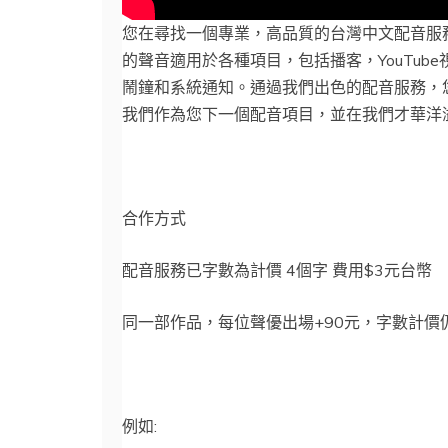
報
您在尋找一個專業，高品質的台灣中文配音服
員
的聲音適用於各種項目，包括播客，YouTub
|
鬧鐘和系統通知。通過我們出色的配音服務，
適
我們作為您下一個配音項目，並在我們才華洋
用
Podcast、
Youtube、
廣
合作方式
告、
媒
配音服務已字數為計價 4個字 費用$3元台幣
體、
數
同一部作品，每位聲優出場+90元，字數計價
位
教
學、
有
例如:
聲