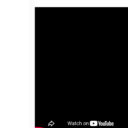
務|
本
聲
優
為
台
灣
中
文
專
業
男
聲
|
專
業
播