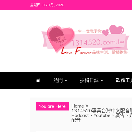
Skip
星期四, 06 8 月, 2026
to
content
1314520
發現、學習並與我們一起玩樂!
熱門
技術日誌
軟體工
Home
You are Here
1314520專業台灣中文配音
Podcast、Youtube
配音