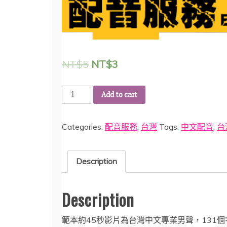
NT$
5
NT$
3
1314520
Add to cart
專
業
Categories:
配音服務
,
台灣
Tags:
中文配音
,
台
台
灣
中
Description
文
配
Description
音
服
範本約45秒影片為台灣中文專業男聲，131個