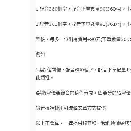
賀
1.配音360個字，配音下單數量90(360/4)，
卡、
有
2.配音361個字，配音下單數量91(361/4)
聲
鬧
聲優，每多一位出場費用+90元(下單數量30)
鐘、
例如:
系
統
1.需2位聲優，配音680個字，配音下單數量170
提
此類推。
醒
等
(請將聲優要錄音的稿件分開，因要分開給聲優
旁
白
錄音稿請使用可編輯文章方式提供
配
音
以上不會算，一律提供錄音稿，我們換價給您
quantity