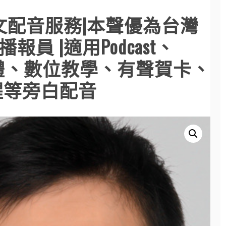
灣中文配音服務|本聲優為台灣
報員 |適用Podcast、
、媒體、數位教學、有聲賀卡、
醒等旁白配音