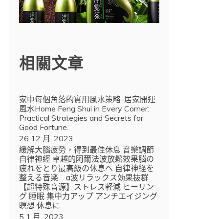
相關文章
家中每個角落的實用風水策略-居家開運
風水Home Feng Shui in Every Corner:
Practical Strategies and Secrets for
Good Fortune.
26 12 月, 2023
緩解大腦疲勞，得到最佳休息 音樂調節
自律神經 卓越的阿爾法波放鬆效果脳の
疲れをとり最高級の休息へ 自律神経を
整える音楽 α波リラックス効果抜群
【超特殊音源】ストレス軽減 ヒーリン
グ 睡眠 集中力アップ アンチエイジング
瞑想 休息に
5 1 月, 2023