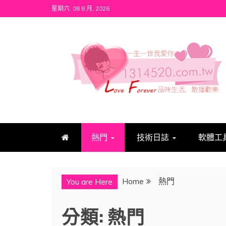
Skip
星期六, 08 8 月, 2026
to
content
1314520
發現、學習並與我們一起玩樂!
熱門
技術日誌
軟體工
Home
熱門
You are Here
分類:
熱門