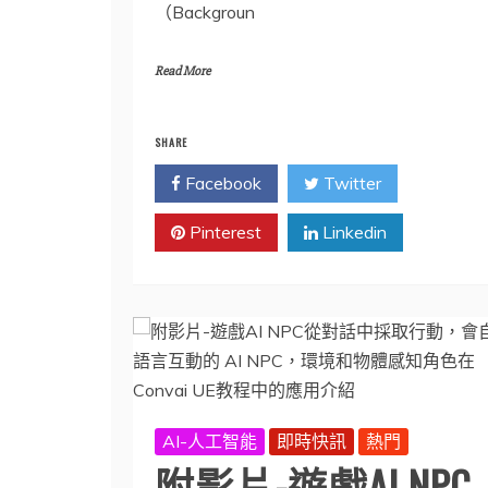
（Backgroun
Read More
SHARE
Facebook
Twitter
Pinterest
Linkedin
AI-人工智能
即時快訊
熱門
附影片-遊戲AI NPC