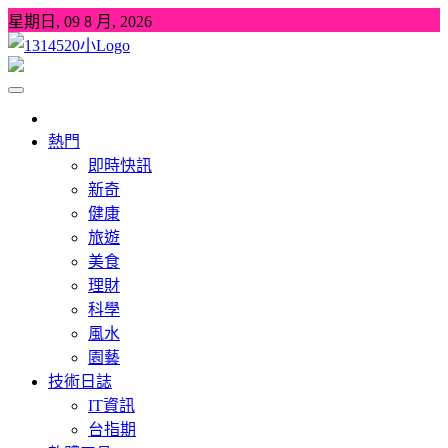
Skip
星期日, 09 8 月, 2026
to
content
1314520
發現、學習並與我們一起玩樂!
熱門
即時快訊
新奇
健康
旅遊
美食
理財
科學
風水
園藝
技術日誌
IT資訊
台指期