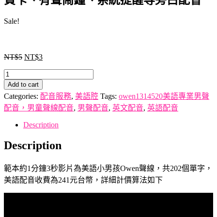
Sale!
NT$
5
NT$
3
1314520
專
Add to cart
業
Categories:
配音服務
,
美語腔
Tags:
owen1314520美語專業男聲
美
配音，男童聲線配音
,
男聲配音
,
英文配音
,
英語配音
語
Description
配
音
Description
服
務|
範本約1分鐘3秒影片為美語小男孩Owen聲線，共202個單字，
本
美語配音收費為241元台幣，詳細計價算法如下
聲
優
為