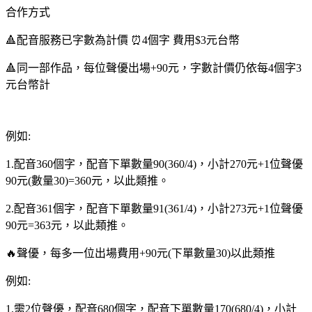
媒
合作方式
體、
🔺配音服務已字數為計價 ⏰4個字 費用$3元台幣
數
位
🔺同一部作品，每位聲優出場+90元，字數計價仍依每4個字3
教
元台幣計
學、
有
聲
例如:
賀
卡、
1.配音360個字，配音下單數量90(360/4)，小計270元+1位聲優
有
90元(數量30)=360元，以此類推。
聲
鬧
2.配音361個字，配音下單數量91(361/4)，小計273元+1位聲優
鐘、
90元=363元，以此類推。
系
🔥聲優，每多一位出場費用+90元(下單數量30)以此類推
統
提
例如:
醒
等
1.需2位聲優，配音680個字，配音下單數量170(680/4)，小計