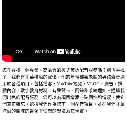
美
語
小
男
孩
聲
線
|
稚
氣
您在尋找一個專業，高品質的美式英語配音服務嗎？別再尋找
男
了！我們有才華橫溢的聲優，他的年輕稚氣未脫的男孩聲音適
聲
|
用於各種項目，包括播客，YouTube視頻，VLOG，廣告，媒
適
體內容，數字教育材料，有聲賀卡，鬧鐘和系統通知。通過我
用
們出色的配音服務，您可以為項目增添一點個性和情感，使它
Podcast、
們真正難忘。選擇我們作為您下一個配音項目，並在我們才華
Youtube、
洋溢的團隊的帶領下使您的想法落在現實。
廣
告、