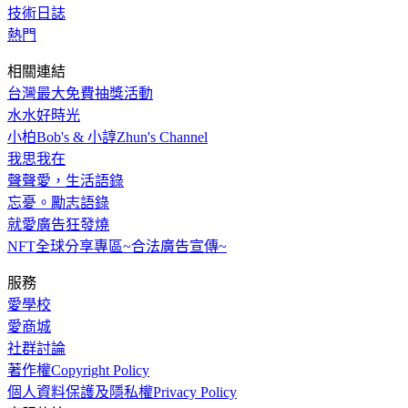
技術日誌
熱門
相關連結
台灣最大免費抽獎活動
水水好時光
小柏Bob's & 小諄Zhun's Channel
我思我在
聲聲愛，生活語錄
忘憂。勵志語錄
就愛廣告狂發燒
NFT全球分享專區~合法廣告宣傳~
服務
愛學校
愛商城
社群討論
著作權Copyright Policy
個人資料保護及隱私權Privacy Policy