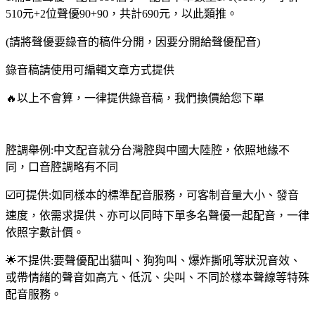
旁
510元+2位聲優90+90，共計690元，以此類推。
白
(請將聲優要錄音的稿件分開，因要分開給聲優配音)
配
音
錄音稿請使用可編輯文章方式提供
quantity
🔥以上不會算，一律提供錄音稿，我們換價給您下單
腔調舉例:中文配音就分台灣腔與中國大陸腔，依照地緣不
同，口音腔調略有不同
☑️可提供:如同樣本的標準配音服務，可客制音量大小、發音
速度，依需求提供、亦可以同時下單多名聲優一起配音，一律
依照字數計價。
🌟不提供:要聲優配出貓叫、狗狗叫、爆炸撕吼等狀況音效、
或帶情緒的聲音如高亢、低沉、尖叫、不同於樣本聲線等特殊
配音服務。