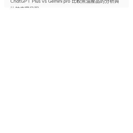
ChatGPT Plus vs Gemini pro 比較魚油產品的分析與
比較真實呈現
Gemini 3 vs ChatGPT 5.2：製作 LINE 貼圖的實戰比
較
ChatGPT 全新「圖像功能」正式登場!從看圖、改圖
到生圖，一次搞懂ChatGPT 圖像能力如何進化
Gemini 3 與 ChatGPT-5.2 在人像去背與髮絲細節上
的終極對決
ChatGPT-5.2 正式登場：為什麼它被稱為 OpenAI 史
上最強的知識工作模型？
電子報訂閱
名稱
(必)