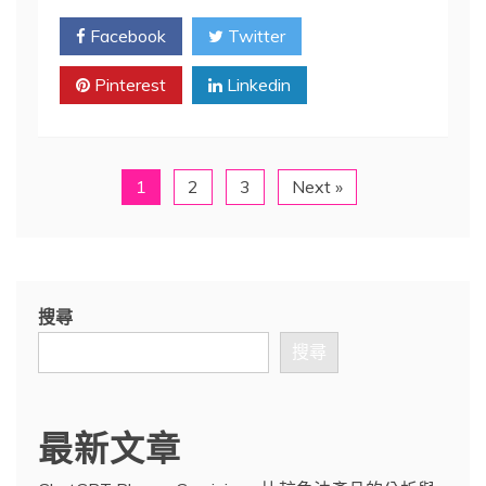
Facebook
Twitter
Pinterest
Linkedin
1
2
3
Next »
搜尋
搜尋
最新文章