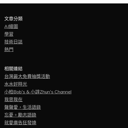
文章分類
AI繪圖
學習
技術日誌
熱門
相關連結
台灣最大免費抽獎活動
水水好時光
小柏Bob's & 小諄Zhun's Channel
我思我在
聲聲愛，生活語錄
忘憂。勵志語錄
就愛廣告狂發燒