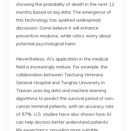
showing the probability of death in the next 12
months based on big data. The emergence of
this technology has sparked widespread
discussion. Some believe it will enhance
preventive medicine, while critics worry about
potential psychological harm.
Nevertheless, AI’s application in the medical
field is increasingly mature. For example, the
collaboration between Taichung Veterans
General Hospital and Tunghai University in
Taiwan uses big data and machine learning
algorithms to predict the survival period of non-
cancer terminal patients, with an accuracy rate
of 87%. U.S. studies have also shown how AI
can help doctors better understand patients’
life expectancy, providing more suitable