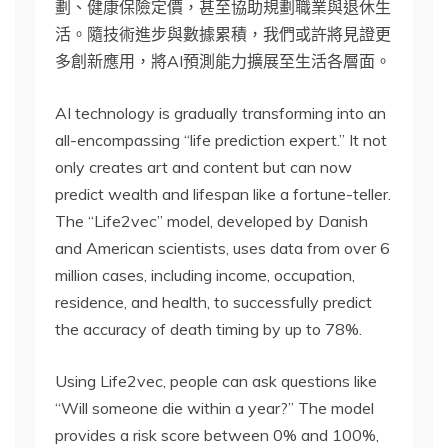
劃、健康保險定價，甚至協助規劃職業與退休生
活。隨技術進步與數據累積，我們或許將見證更
多創新應用，將AI預測能力擴展至生活各層面。
AI technology is gradually transforming into an
all-encompassing “life prediction expert.” It not
only creates art and content but can now
predict wealth and lifespan like a fortune-teller.
The “Life2vec” model, developed by Danish
and American scientists, uses data from over 6
million cases, including income, occupation,
residence, and health, to successfully predict
the accuracy of death timing by up to 78%.
Using Life2vec, people can ask questions like
“Will someone die within a year?” The model
provides a risk score between 0% and 100%,