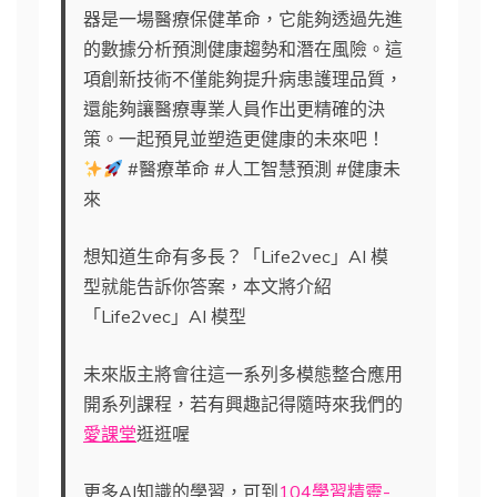
器是一場醫療保健革命，它能夠透過先進
的數據分析預測健康趨勢和潛在風險。這
項創新技術不僅能夠提升病患護理品質，
還能夠讓醫療專業人員作出更精確的決
策。一起預見並塑造更健康的未來吧！
#醫療革命 #人工智慧預測 #健康未
來
想知道生命有多長？「Life2vec」AI 模
型就能告訴你答案，本文將介紹
「Life2vec」AI 模型
未來版主將會往這一系列多模態整合應用
開系列課程，若有興趣記得隨時來我們的
愛課堂
逛逛喔
更多AI知識的學習，可到
104學習精靈-