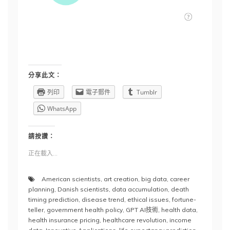
分享此文：
列印
電子郵件
Tumblr
WhatsApp
請按讚：
正在載入...
American scientists
,
art creation
,
big data
,
career
planning
,
Danish scientists
,
data accumulation
,
death
timing prediction
,
disease trend
,
ethical issues
,
fortune-
teller
,
government health policy
,
GPT AI技術
,
health data
,
health insurance pricing
,
healthcare revolution
,
income