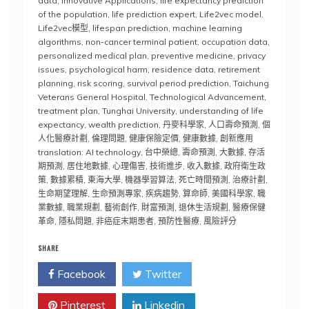
data
,
Innovative Applications
,
life expectancy prediction
of the population
,
life prediction expert
,
Life2vec model
,
Life2vec模型
,
lifespan prediction
,
machine learning
algorithms
,
non-cancer terminal patient
,
occupation data
,
personalized medical plan
,
preventive medicine
,
privacy
issues
,
psychological harm
,
residence data
,
retirement
planning
,
risk scoring
,
survival period prediction
,
Taichung
Veterans General Hospital
,
Technological Advancement
,
treatment plan
,
Tunghai University
,
understanding of life
expectancy
,
wealth prediction
,
丹麥科學家
,
人口壽命預測
,
個
人化醫療計劃
,
倫理問題
,
健康保險定價
,
健康數據
,
創新應用
translation: AI technology
,
台中榮總
,
壽命預測
,
大數據
,
存活
期預測
,
居住地數據
,
心理傷害
,
技術進步
,
收入數據
,
政府衛生政
策
,
數據累積
,
東海大學
,
機器學習算法
,
死亡時間預測
,
治療計劃
,
生命期望理解
,
生命預測專家
,
疾病趨勢
,
算命師
,
美國科學家
,
職
業數據
,
職業規劃
,
藝術創作
,
財富預測
,
退休生活規劃
,
醫療保健
革命
,
隱私問題
,
非癌症末期患者
,
預防性醫療
,
風險評分
SHARE
Facebook
Twitter
Pinterest
Linkedin