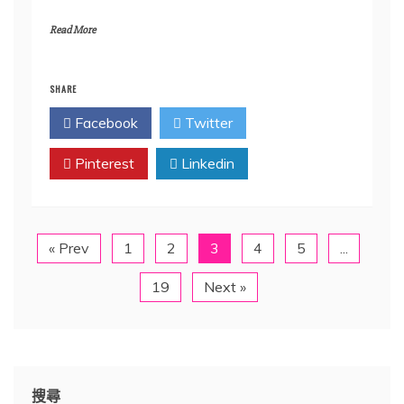
Read More
SHARE
Facebook
Twitter
Pinterest
Linkedin
« Prev
1
2
3
4
5
...
19
Next »
搜尋