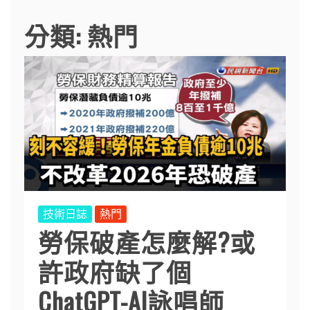
分類:
熱門
技術日誌
熱門
勞保破產怎麼解?或
許政府缺了個
ChatGPT-AI詠唱師