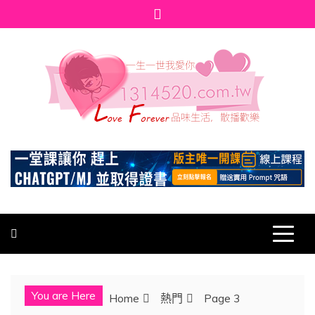
Skip
to
content
1314520
發現、學習並與我們一起玩樂!
You are Here
Home
熱門
Page 3