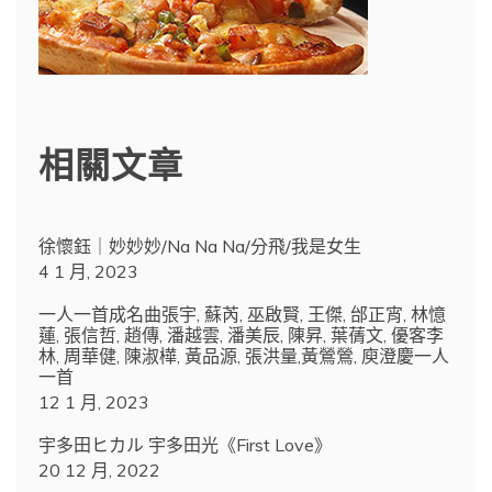
相關文章
徐懷鈺｜妙妙妙/Na Na Na/分飛/我是女生
4 1 月, 2023
一人一首成名曲張宇, 蘇芮, 巫啟賢, 王傑, 邰正宵, 林憶
蓮, 張信哲, 趙傳, 潘越雲, 潘美辰, 陳昇, 葉蒨文, 優客李
林, 周華健, 陳淑樺, 黃品源, 張洪量,黃鶯鶯, 庾澄慶一人
一首
12 1 月, 2023
宇多田ヒカル 宇多田光《First Love》
20 12 月, 2022