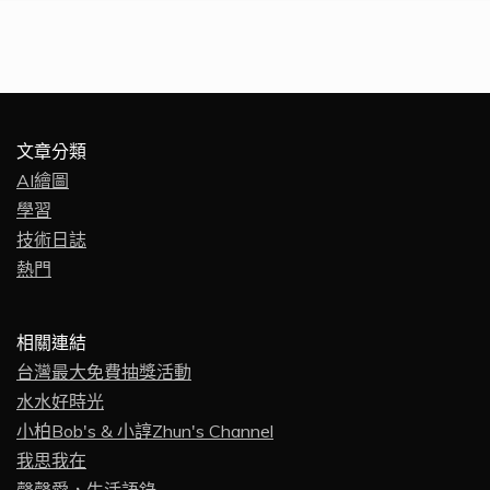
文章分類
AI繪圖
學習
技術日誌
熱門
相關連結
台灣最大免費抽獎活動
水水好時光
小柏Bob's & 小諄Zhun's Channel
我思我在