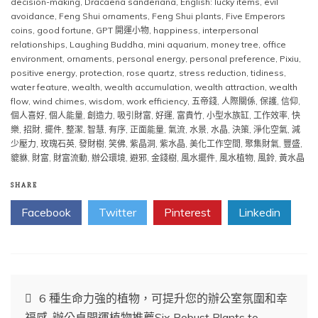
decision-making
,
Dracaena sanderiana
,
English: lucky items
,
evil
avoidance
,
Feng Shui ornaments
,
Feng Shui plants
,
Five Emperors
coins
,
good fortune
,
GPT 開運小物
,
happiness
,
interpersonal
relationships
,
Laughing Buddha
,
mini aquarium
,
money tree
,
office
environment
,
ornaments
,
personal energy
,
personal preference
,
Pixiu
,
positive energy
,
protection
,
rose quartz
,
stress reduction
,
tidiness
,
water feature
,
wealth
,
wealth accumulation
,
wealth attraction
,
wealth
flow
,
wind chimes
,
wisdom
,
work efficiency
,
五帝錢
,
人際關係
,
保護
,
信仰
,
個人喜好
,
個人能量
,
創造力
,
吸引財富
,
好運
,
富貴竹
,
小型水族缸
,
工作效率
,
快
樂
,
招財
,
擺件
,
整潔
,
智慧
,
有序
,
正面能量
,
氣流
,
水景
,
水晶
,
決策
,
淨化空氣
,
減
少壓力
,
玫瑰石英
,
發財樹
,
笑佛
,
紫晶洞
,
紫水晶
,
美化工作空間
,
聚集財氣
,
豐盛
,
貔貅
,
財富
,
財富流動
,
辦公環境
,
避邪
,
金錢樹
,
風水擺件
,
風水植物
,
風鈴
,
黃水晶
SHARE
Facebook
Twitter
Pinterest
Linkedin
文
6 種生命力強的植物，可提升您的辦公室氛圍和幸
福感-辦公桌開運植物推薦Six Robust Plants to