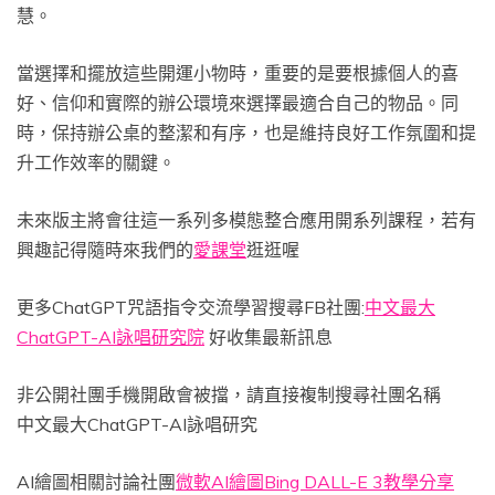
慧。
當選擇和擺放這些開運小物時，重要的是要根據個人的喜
好、信仰和實際的辦公環境來選擇最適合自己的物品。同
時，保持辦公桌的整潔和有序，也是維持良好工作氛圍和提
升工作效率的關鍵。
未來版主將會往這一系列多模態整合應用開系列課程，若有
興趣記得隨時來我們的
愛課堂
逛逛喔
更多ChatGPT咒語指令交流學習搜尋FB社團:
中文最大
ChatGPT-AI詠唱研究院
好收集最新訊息
非公開社團手機開啟會被擋，請直接複制搜尋社團名稱
中文最大ChatGPT-AI詠唱研究
AI繪圖相關討論社團
微軟AI繪圖Bing DALL-E 3教學分享