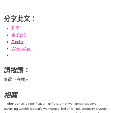
分享此文：
列印
電子郵件
Tumblr
WhatsApp
請按讚：
喜歡
正在載入...
相關
abundance
,
air purification
,
airflow
,
amethyst
,
amethyst cave
,
attracting wealth
,
beautify workspace
,
belief
,
citrine
,
creativity
,
crystals
,