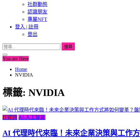
社群動態
認識朋友
專屬NFT
登入 | 註冊
登出
搜
尋
You are Here
關
鍵
Home
NVIDIA
字:
標籤:
NVIDIA
IT資訊
AI-人工智能
AI 代理時代來臨！未來企業決策與工作