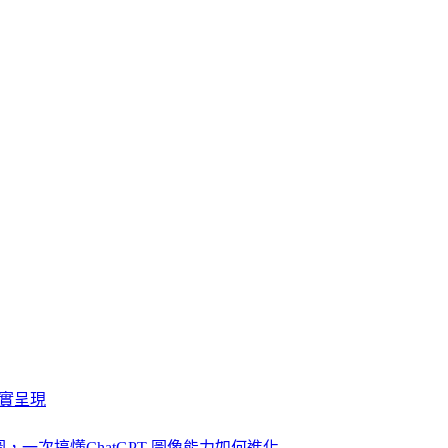
較真實呈現
，一次搞懂ChatGPT 圖像能力如何進化