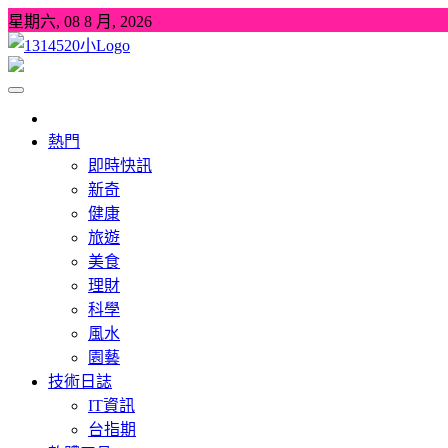
Skip
星期六, 08 8 月, 2026
to
content
1314520
發現、學習並與我們一起玩樂!
熱門
即時快訊
新奇
健康
旅遊
美食
理財
科學
風水
園藝
技術日誌
IT資訊
台指期