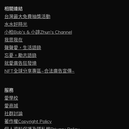
相關連結
台灣最大免費抽獎活動
水水好時光
小柏Bob's & 小諄Zhun's Channel
我思我在
聲聲愛，生活語錄
忘憂。勵志語錄
就愛廣告狂發燒
NFT全球分享專區~合法廣告宣傳~
服務
愛學校
愛商城
社群討論
著作權Copyright Policy