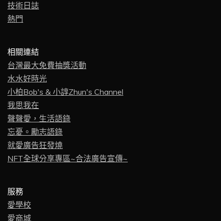
技術日誌
熱門
相關連結
台灣最大免費抽獎活動
水水好時光
小柏Bob's & 小諄Zhun's Channel
我思我在
聲聲愛，生活語錄
忘憂。勵志語錄
就愛廣告狂發燒
NFT全球分享專區~合法廣告宣傳~
服務
愛學校
愛商城