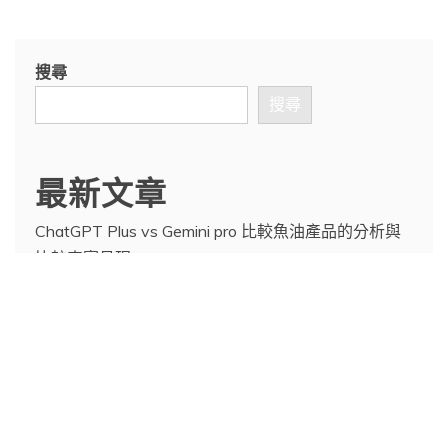
搜尋
搜尋
最新文章
ChatGPT Plus vs Gemini pro 比較魚油產品的分析與
比較真實呈現
Gemini 3 vs ChatGPT 5.2：製作 LINE 貼圖的實戰比
較
ChatGPT 全新「圖像功能」正式登場!從看圖、改圖
到生圖，一次搞懂ChatGPT 圖像能力如何進化
Gemini 3 與 ChatGPT-5.2 在人像去背與髮絲細節上
的終極對決
ChatGPT-5.2 正式登場：為什麼它被稱為 OpenAI 史