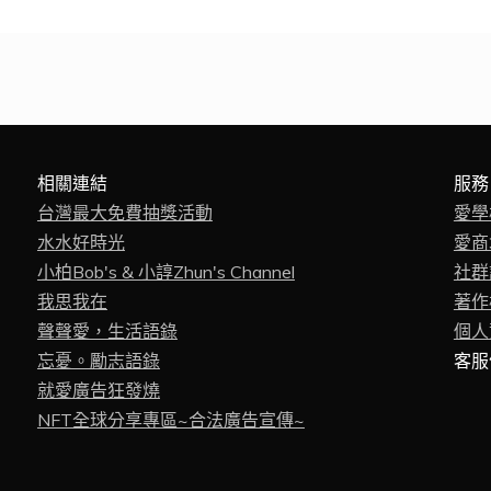
相關連結
服務
台灣最大免費抽獎活動
愛學
水水好時光
愛商
小柏Bob's & 小諄Zhun's Channel
社群
我思我在
著作權
聲聲愛，生活語錄
個人資
忘憂。勵志語錄
客服信
就愛廣告狂發燒
NFT全球分享專區~合法廣告宣傳~