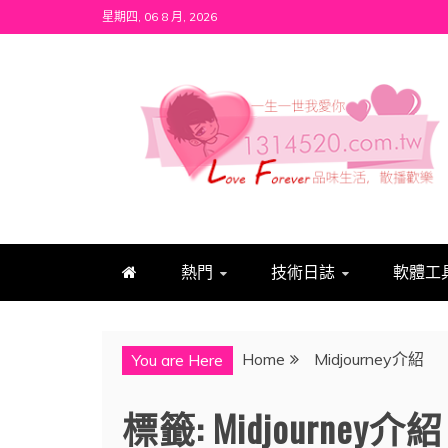
Skip
星期四, 06 8 月, 2026
to
content
1314520
發現、學習並與我們一起玩樂!
熱門
技術日誌
軟體工
Home
Midjourney介紹
You are Here
標籤:
Midjourney介紹