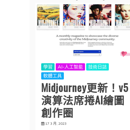
學習
AI-人工智能
技術日誌
軟體工具
Midjourney更新！v5
演算法席捲AI繪圖
創作圈
17 3 月, 2023