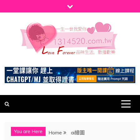
Skip
to
content
1314520
發現、學習並與我們一起玩樂!
You are Here
Home
ai繪圖