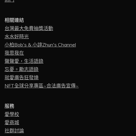
相關連結
台灣最大免費抽獎活動
水水好時光
小柏Bob's & 小諄Zhun's Channel
我思我在
聲聲愛，生活語錄
忘憂。勵志語錄
就愛廣告狂發燒
NFT全球分享專區~合法廣告宣傳~
服務
愛學校
愛商城
社群討論