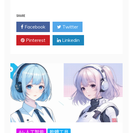
SHARE
Facebook
Twitter
Pinterest
Linkedin
AI-人工智能
軟體工具