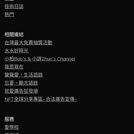
技術日誌
熱門
相關連結
台灣最大免費抽獎活動
水水好時光
小柏Bob's & 小諄Zhun's Channel
我思我在
聲聲愛，生活語錄
忘憂。勵志語錄
就愛廣告狂發燒
NFT全球分享專區~合法廣告宣傳~
服務
愛學校