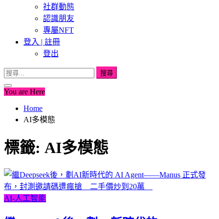
社群動態
認識朋友
專屬NFT
登入 | 註冊
登出
搜
尋
You are Here
關
鍵
Home
字:
AI多模態
標籤:
AI多模態
AI-人工智能