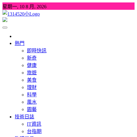
Skip
星期一, 10 8 月, 2026
to
content
1314520
發現、學習並與我們一起玩樂!
熱門
即時快訊
新奇
健康
旅遊
美食
理財
科學
風水
園藝
技術日誌
IT資訊
台指期