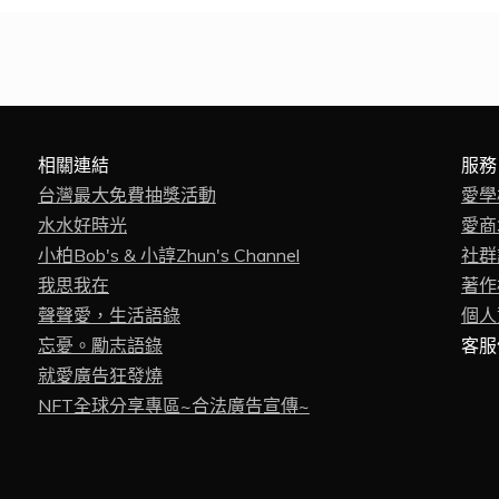
相關連結
服務
台灣最大免費抽獎活動
愛學
水水好時光
愛商
小柏Bob's & 小諄Zhun's Channel
社群
我思我在
著作權
聲聲愛，生活語錄
個人資
忘憂。勵志語錄
客服信
就愛廣告狂發燒
NFT全球分享專區~合法廣告宣傳~