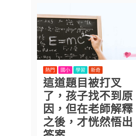
熱門
國小
學習
新奇
這道題目被打叉
了，孩子找不到原
因，但在老師解釋
之後，才恍然悟出
答案