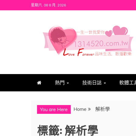
Skip
星期六, 08 8 月, 2026
to
content
1314520
發現、學習並與我們一起玩樂!
熱門
技術日誌
軟體工
Home
解析學
You are Here
標籤:
解析學