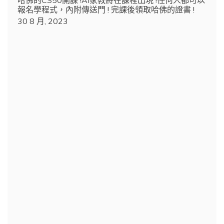
哈佛的CS50開課 !AI家教將在課程出現 !任何人都可以
報名學程式，內附傳送門 ! 完課後領取哈佛的證書 !
30 8 月, 2023