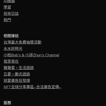
AI繪圖
學習
技術日誌
熱門
相關連結
台灣最大免費抽獎活動
水水好時光
小柏Bob's & 小諄Zhun's Channel
我思我在
聲聲愛，生活語錄
忘憂。勵志語錄
就愛廣告狂發燒
NFT全球分享專區~合法廣告宣傳~
服務