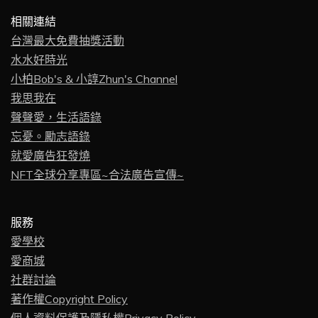
相關連結
台灣最大免費抽獎活動
水水好時光
小柏Bob's & 小諄Zhun's Channel
我思我在
聲聲愛，生活語錄
忘憂。勵志語錄
就愛廣告狂發燒
NFT全球分享專區~合法廣告宣傳~
服務
愛學校
愛商城
社群討論
著作權Copyright Policy