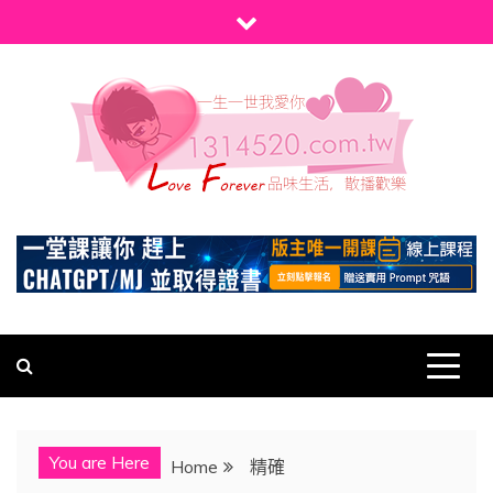
Skip
to
content
1314520
發現、學習並與我們一起玩樂!
You are Here
Home
精確