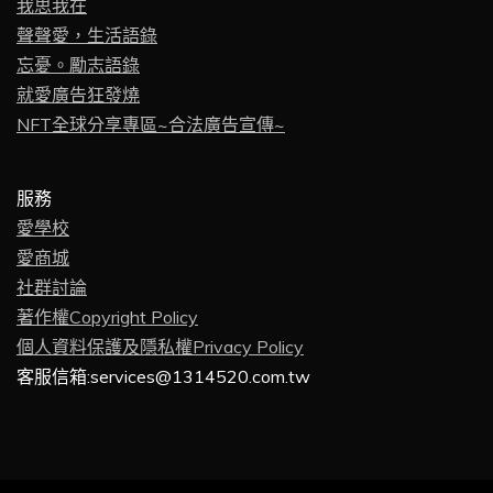
我思我在
聲聲愛，生活語錄
忘憂。勵志語錄
就愛廣告狂發燒
NFT全球分享專區~合法廣告宣傳~
服務
愛學校
愛商城
社群討論
著作權Copyright Policy
個人資料保護及隱私權Privacy Policy
客服信箱:services@1314520.com.tw