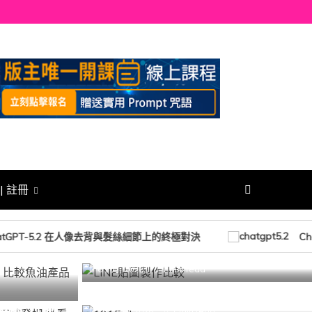
| 註冊
熱門
AI-人工智能
即時快訊
軟體工具
ni pro 比較
Gemini 3 vs ChatGPT 5.2：製作
.2 在人像去背與髮絲細節上的終極對決
ChatGPT-5.2
atGPT-5.2 在人像去背與髮絲細節上的終極對決
較真實呈
LINE 貼圖的實戰比較
熱門
AI-人工智能
像功能」正
Gemini 3 與 ChatGPT-5.2 在人像
6 1 月, 2026
1 min read
圖到生圖，
去背與髮絲細節上的終極對決
圖像能力如
15 12 月, 2025
1 min read