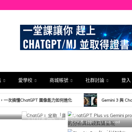
具
愛學校
商城帳號
社群討論
登入 
AI-人工智能
ChatGPT Plus vs Gemi
熱門
AI-人工智能
看圖、改圖到生圖，一
GPT 圖像能力如何進化
Gemini 3 與 ChatGPT-5
Gemini 3 與 Ch
魚油產品的分析與比
AI-人工智能
熱門
ChatGPT 全新「圖
15 12 月, 2025
1 min read
現
式登場!從看圖、改
7 4 月, 2026
1 min read
一次搞懂ChatGPT 