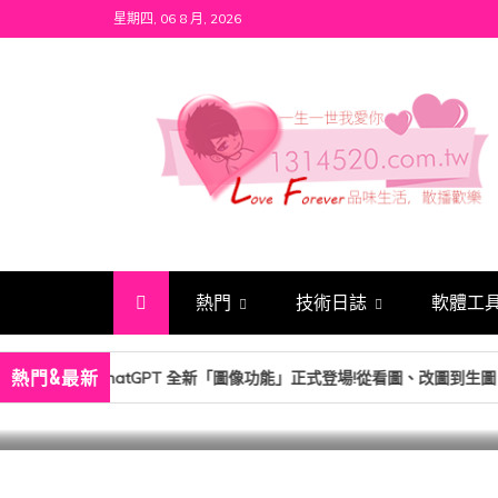
Skip
星期四, 06 8 月, 2026
to
content
1314520
發現、學習並與我們一起玩樂!
熱門
技術日誌
軟體工
AI-人工智能
熱門
熱門&最新
ChatGPT 全新「圖像功能」正式登場!從
hatGPT 全新「圖像功能」正式登場!從看圖、改圖到生圖，一次搞懂Chat
次搞懂ChatGPT 圖像能力如何進化
17 12 月, 2025
1 min read