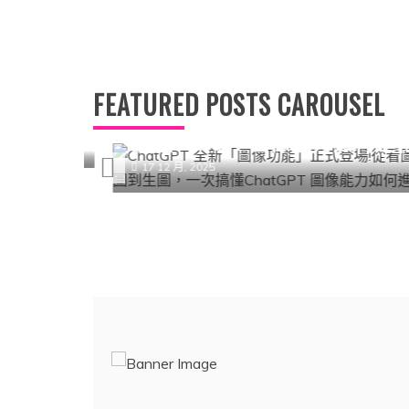
AI-人工智能
熱門
ChatGPT 全新「圖像功能」正式
：製作
FEATURED POSTS CAROUSEL
登場!從看圖、改圖到生圖，一
搞懂ChatGPT 圖像能力如何進化
17 12 月, 2025