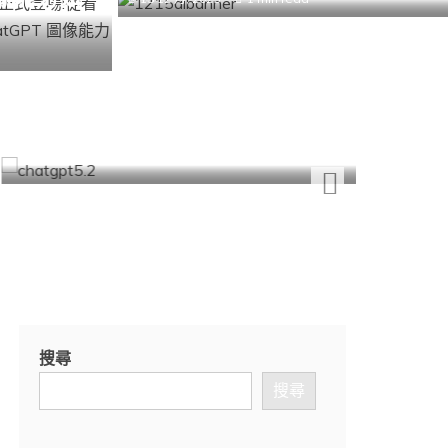
AI-人工
巔峰對
AI-人工智能
ChatGPT-5.2 正式登場：為什麼它
5.1(Da
被稱為 OpenAI 史上最強的知識工
3(Na
作模型？
評測
12 12 月, 2025
12 12 月
搜尋
搜尋