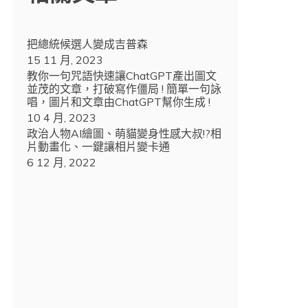
把總統候選人變成吉普森
15 11 月, 2023
教你一句咒語快速讓ChatGPT產出圖文
並茂的文章，打破寫作僵局 ! 簡單一句詠
唱，圖片和文章由ChatGPT幫你生成 !
10 4 月, 2023
政治人物AI繪圖、萌貓變身性感大叔!?相
片動畫化、一鍵讓相片變卡通
6 12 月, 2022