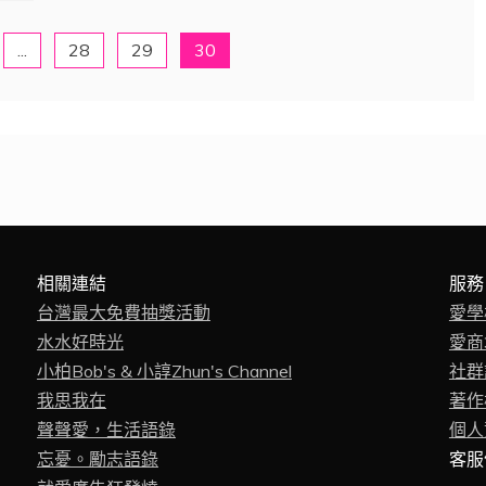
...
28
29
30
相關連結
服務
台灣最大免費抽獎活動
愛學
水水好時光
愛商
小柏Bob's & 小諄Zhun's Channel
社群
我思我在
著作權
聲聲愛，生活語錄
個人資
忘憂。勵志語錄
客服信